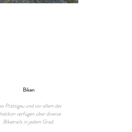
Biken
s Prättigau und vor allem der
hätikon verfügen über diverse
Biketrails in jedem Grad.