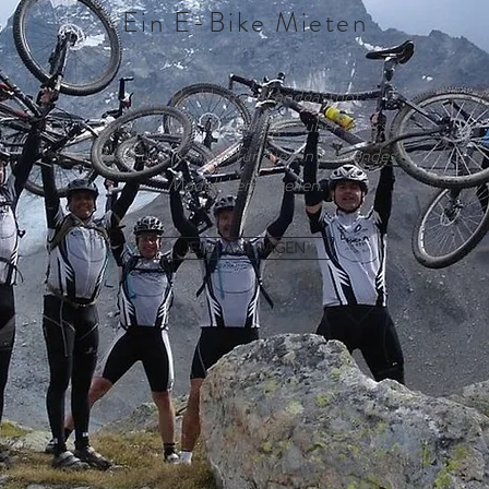
Ein E-Bike Mieten
Kein Problem im Landgasthof
Sommerfeld. Wir verfügen über diverse
Bikes und können für Sie ein passendes
Modell bereitstellen.
JETZT ANFRAGEN