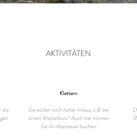
AKTIVITÄTEN
Klettern
 die
Sie wollen noch höher hinaus, z.B. bei
Da
agen
einem Kletterkurs? Auch hier können
R
Sie ihr Abenteuer buchen.