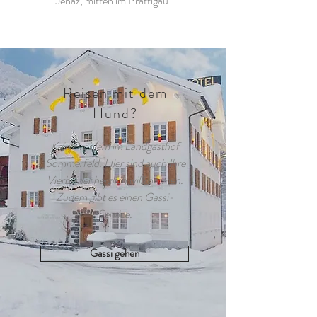
Jenaz, mitten im Prättigau.
Reisen mit dem
Hund?
Kein Problem im Landgasthof
Sommerfeld. Hier sind auch Ihre
Vierbeiner herzlich willkommen.
Zudem gibt es einen Gassi-
Service.
Gassi gehen