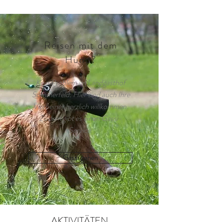
Reisen mit dem
Hund?
Kein Problem im Landgasthof
Sommerfeld. Hier sind auch Ihre
Vierbeiner herzlich willkommen.
Zudem gibt es einen Gassi-
Service.
Gassi gehen
AKTIVITÄTEN